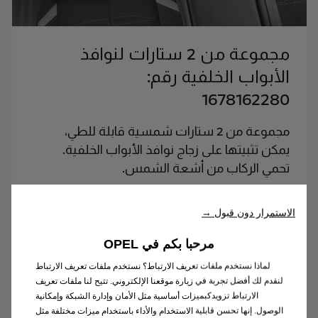
مجموعة من 2 ستارات لنوافذ
الأبواب الخلفية رقم:
1678162280
مجموعة من 2 ستارات شمسية قابلة للطي،
يمكن تثبيتها على زجاج نوافذ الأبواب الخلفية.
تحمي الركاب من أشعة الشمس.
الاستمرار دون قبول →
موكا 1.2 توربو بقوة 130 حصان
مرحبا بكم في OPEL
بناقل حركة أوتوماتيك
لماذا نستخدم ملفات تعريف الارتباط؟ نستخدم ملفات تعريف الارتباط
لنقدم لك أفضل تجربة في زيارة موقعنا الإلكتروني. تتيح لنا ملفات تعريف
الارتباط تزويدكبميزات أساسية مثل الأمان وإدارة الشبكة وإمكانية
الوصول. إنها تحسن قابلية الاستخدام والأداء باستخدام ميزات مختلفة مثل