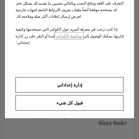
التعرف على اللغة ونتائج البحث وبالتالي تحسين ما نقدمه لك بشكل عام.
قد يستخدم موقعنا أيضاً ملفات تعريف الارتباط التابعة لجهات خارجية
لغرض إرسال إعلانات أكثر صلة وملاءمة لك.
إذا كنت ترغب في معرفة المزيد حول الكوكيز التي نستخدمها وكيفية
سياسة الكوكيز
إدارتها، يمكنك الوصول إلى
لدينا أو النقر على زر 'إدارة
إعداداتي'.
مجموعة من 3 ستائر حماية من
الشمس رقم: 9836676380
إدارة إعداداتي
مجموعة من 3 ستائر لحماية النوافذ الخلفية
قبول كل شيء
والجانبية الخلفية.
إطار من الصلب المرن، نسيج متين، يأتي في
حقيبة جميلة