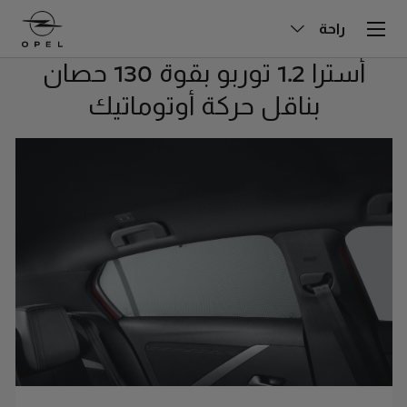
راحة
أسترا 1.2 توربو بقوة 130 حصان
بناقل حركة أوتوماتيك