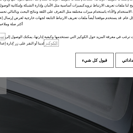
يح لنا ملفات تعريف الارتباط تزويدكبميزات أساسية مثل الأمان وإدارة الشبكة وإمكانية الوصول.
الاستخدام والأداء باستخدام ميزات مختلفة مثل التعرف على اللغة ونتائج البحث وبالتالي تحس
 عام. قد يستخدم موقعنا أيضاً ملفات تعريف الارتباط التابعة لجهات خارجية لغرض إرسال إعل
أكثر صلة وملاءم
سي
ت ترغب في معرفة المزيد حول الكوكيز التي نستخدمها وكيفية إدارتها، يمكنك الوصول إلى
الكوكيز
لدينا أو النقر على زر 'إدارة إعداد
داداتي
قبول كل شيء