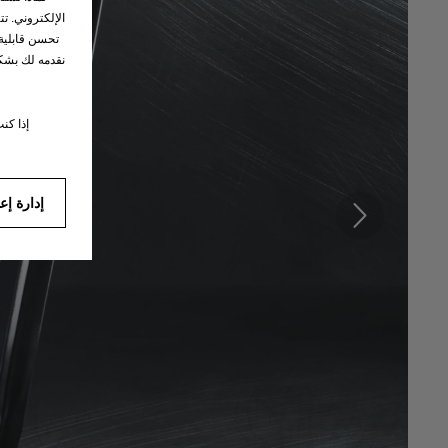
الإلكتروني. تت
تحسن قابلية 
نقدمه لك بشكل
إذا كن
إدارة إع
السابق