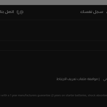
سجل نفسك
اتصل بنا
ني
موافقة ملفات تعريف الارتباط
 with a 1 year manufacturers guarantee (2 years on starter batteries, shock absorbers