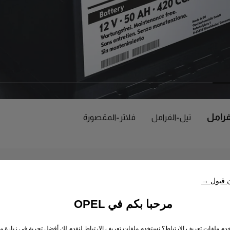
رامل
تيل-الفرامل
فلاتر-المقصورة
ن قبول →
مرحبا بكم في OPEL
خدم ملفات تعريف الارتباط؟ نستخدم ملفات تعريف الارتباط لنقدم لك أفضل تجربة في زيارة مو