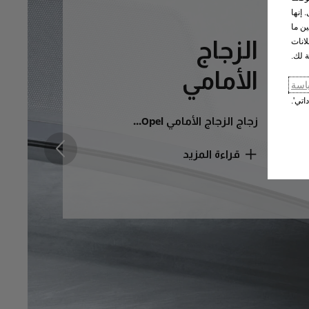
 إنها
ين ما
الزجاج
انات
ة لك.
الأمامي
اسة
اتي'.
زجاج الزجاج الأمامي Opel...
قراءة المزيد
التالي