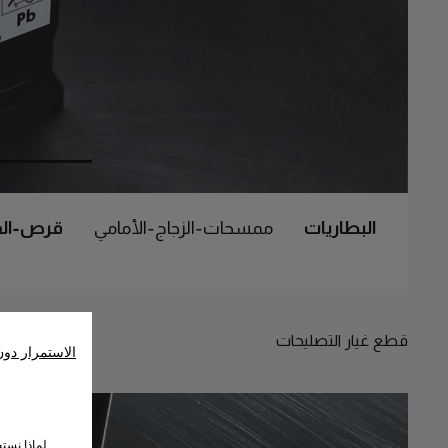
البطاريات
ممسحات-الزجاج-الأمامي
قرص-الف
قطع غيار التصليحات
الاستمرار دو
لماذا نست