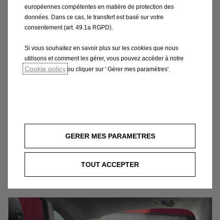
européennes compétentes en matière de protection des
AIDE AU STATIONNEMENT
données. Dans ce cas, le transfert est basé sur votre
consentement (art. 49.1a RGPD).
Vous garer sans difficulté ? Oui c’est possible
Si vous souhaitez en savoir plus sur les cookies que nous
avec le système d’assistance du Crossland. Et
utilisons et comment les gérer, vous pouvez accéder à notre
même dans les plus petites places ! Des
Cookie policy
ou cliquer sur ' Gérer mes paramètres'.
capteurs mesurent l’espace libre et l’aide au
stationnement dirige le véhicule tandis que
vous gérez simplement le frein et
l’accélérateur. Et bien sûr il vous aide aussi à
ressortir pour reprendre la route.
GERER MES PARAMETRES
TOUT ACCEPTER
COMFORT PREMIUM.