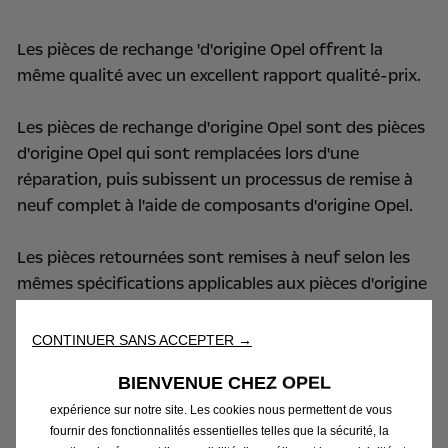
Les pièces de rechange 'd'origine Opel offrent la
même qualité avec un excellent rapport qualité-prix.
Les pièces de rechange d'origine Opel sont des pièces
d'origine Opel qui sont remplacées lors d'une
réparation, puis subissent un processus de remise à
neuf complet à l'aide de composants d'origine Opel.
Les pièces retournées sont remises à neuf selon les
mêmes spécifications applicables aux pièces d'origine
Opel pour assurer une haute qualité uniforme.
CONTINUER SANS ACCEPTER →
Renseignez-vous auprès de votre conseiller
BIENVENUE CHEZ OPEL
technique !
Nous utilisons des cookies afin de vous offrir la meilleure
expérience sur notre site. Les cookies nous permettent de vous
fournir des fonctionnalités essentielles telles que la sécurité, la