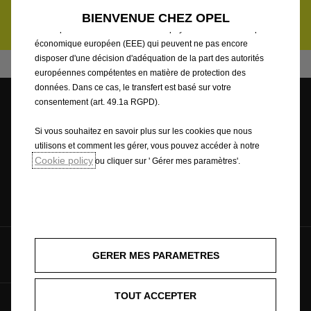
qui vous sont davantage adaptées. Certains cookies peuvent être
BIENVENUE CHEZ OPEL
LIRE LA SUITE
traités par des tiers situés dans des pays en dehors de l'Espace
économique européen (EEE) qui peuvent ne pas encore
disposer d'une décision d'adéquation de la part des autorités
européennes compétentes en matière de protection des
données. Dans ce cas, le transfert est basé sur votre
consentement (art. 49.1a RGPD).
Trouvez une
Contactez-nous
Prenez RDV
Si vous souhaitez en savoir plus sur les cookies que nous
concession
utilisons et comment les gérer, vous pouvez accéder à notre
Cookie policy
ou cliquer sur ' Gérer mes paramètres'.
Inscription
GERER MES PARAMETRES
TOUT ACCEPTER